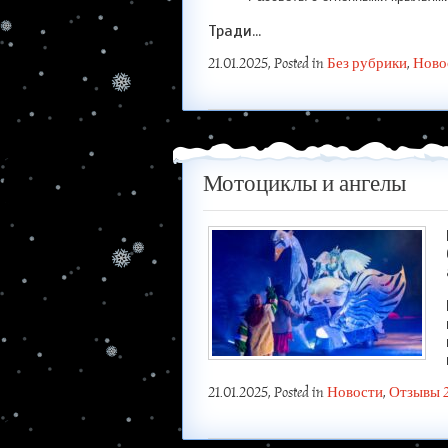
Тради...
21.01.2025
, Posted in
Без рубрики
,
Ново
Мотоциклы и ангелы
21.01.2025
, Posted in
Новости
,
Отзывы 