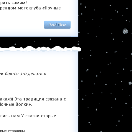
орить самим!
 брендом мотоклуба «Ночные
Read More
 боятся это делать в
кая:)) Эта традиция связана с
Ночные Волки».
тарые страницы…