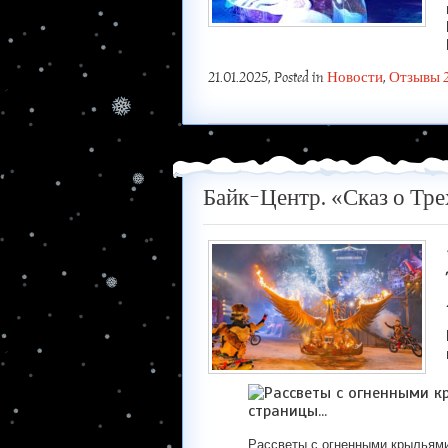
21.01.2025
, Posted in
Новости
,
Отзывы 
Байк-Центр. «Сказ о Тр
Рассветы с огненными крыльями