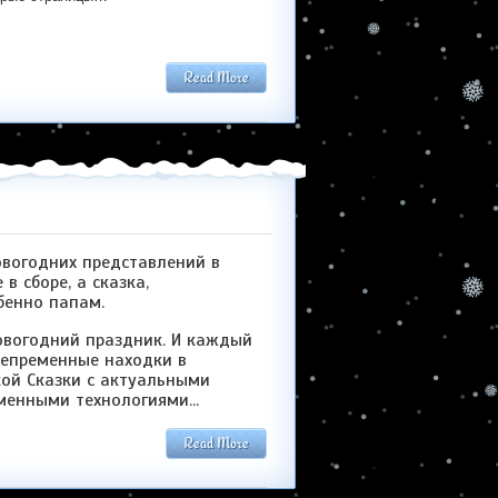
Read More
овогодних представлений в
в сборе, а сказка,
бенно папам.
овогодний праздник. И каждый
непременные находки в
кой Сказки с актуальными
енными технологиями...
Read More