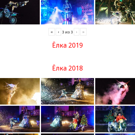
«
‹
›
»
3
из
3
Ёлка 2019
Ёлка 2018