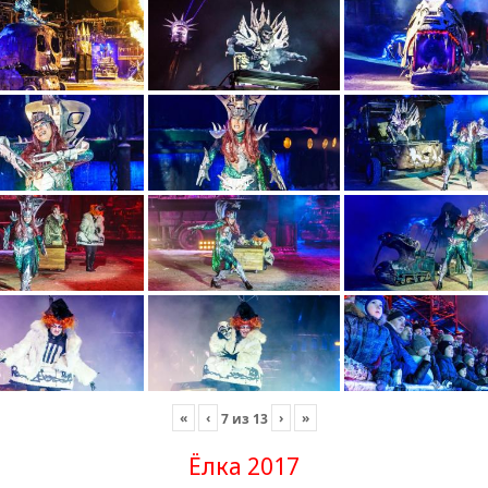
«
‹
›
»
7
из
13
Ёлка 2017