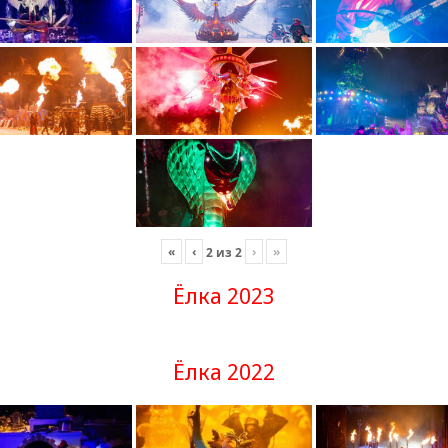
«
‹
›
»
2
из
2
Ёлка 2023
Ёлка 2022