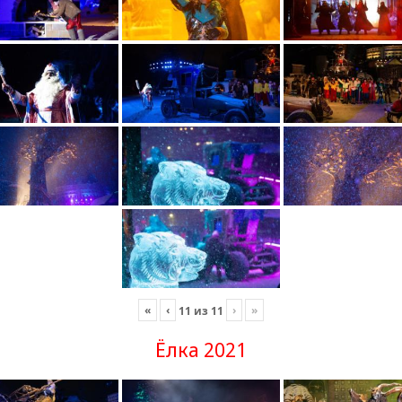
«
‹
›
»
11
из
11
Ёлка 2021