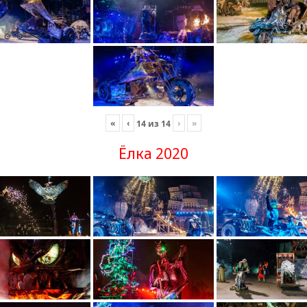
«
‹
›
»
14
из
14
Ёлка 2020