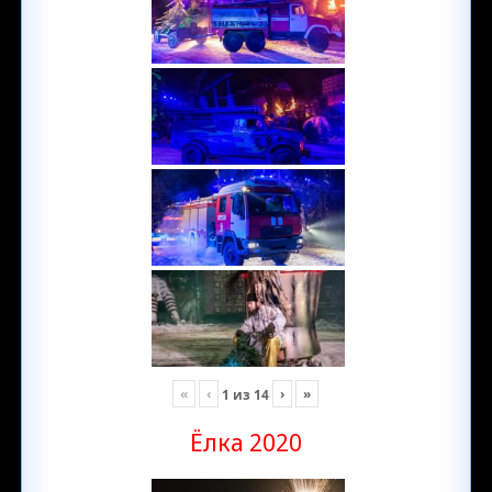
«
‹
›
»
1
из
14
Ёлка 2020