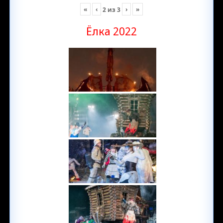
«
‹
›
»
2
из
3
Ёлка 2022