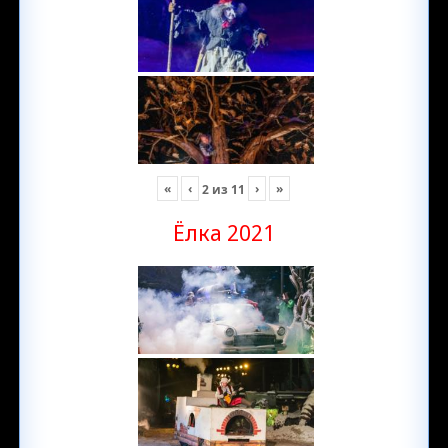
«
‹
›
»
2
из
11
Ёлка 2021