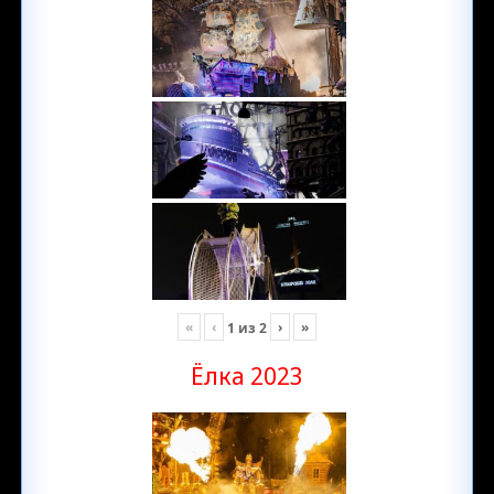
«
‹
›
»
1
из
2
Ёлка 2023