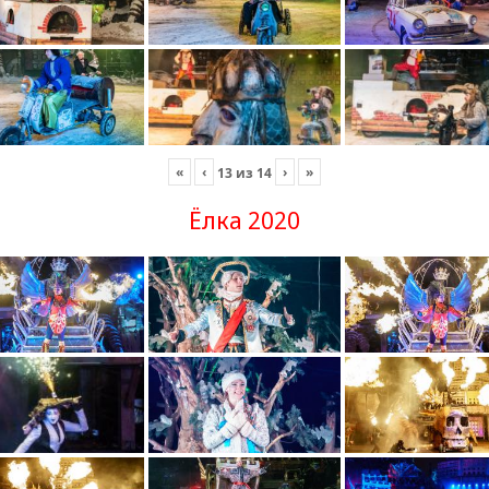
«
‹
›
»
13
из
14
Ёлка 2020