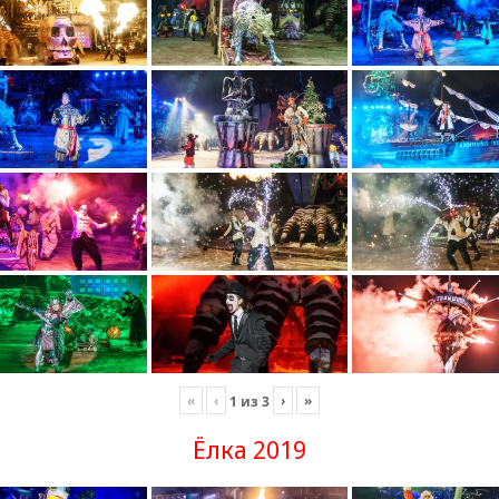
«
‹
›
»
1
из
3
Ёлка 2019