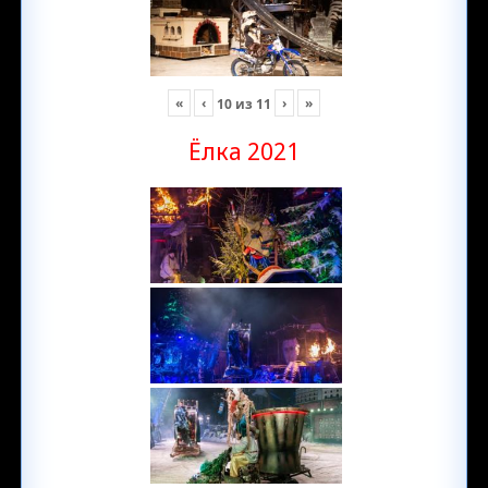
«
‹
›
»
10
из
11
Ёлка 2021