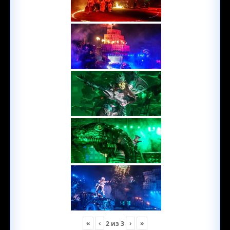
«
‹
›
»
2
из
3