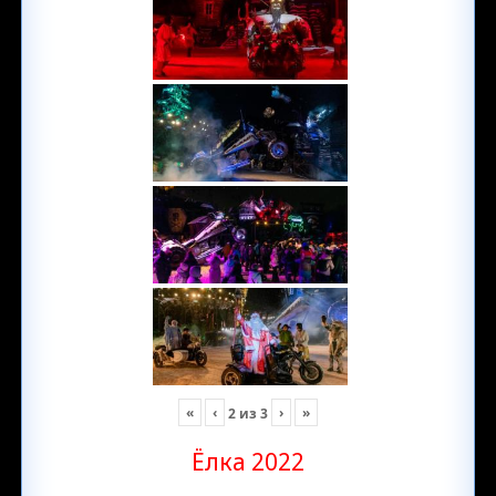
«
‹
›
»
2
из
3
Ёлка 2022