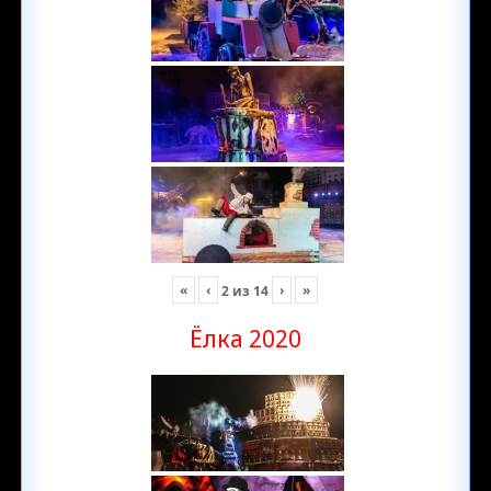
«
‹
›
»
2
из
14
Ёлка 2020