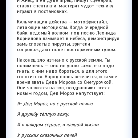
и жнец, и на дуде игрец, пишут сценарии,
ставят спектакли, мастерят чудо- технику,
играют в постановках.
Кульминация действа — мотофристайл,
летающие мотоциклы. Когда очередной
байк, ведомый волком, под песню Леонида
Корнилова взмывает в небеса, демонстрируя
замысловатые пируэты, зрители
сопровождают полёт восторженным гулом.
Наконец зло изгнано с русской земли. Ты
понимаешь — оно не ушло само, его надо
гнать, с ним надо бороться, а для этого
сплотиться. Народ вновь веселится, и самое
время звать Деда Мороза со Снегурочкой.
Они являются на зов, поздравляют всех с
новым годом, Дед Мороз напутствует:
Я- Дед Мороз, но с русской печью
Я дружбу тёплую вожу.
И в каждом сердце, в каждой жизни
У русских сказочных печей