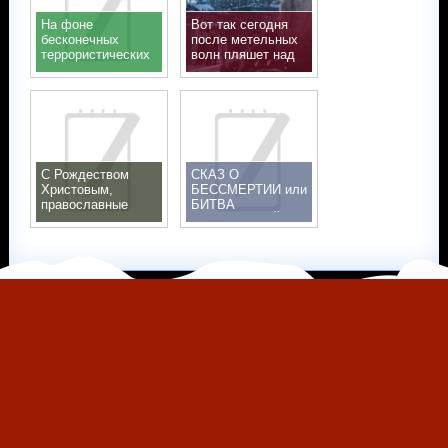
На фоне
Вот так сегодня
бесконечных
после метельных
террористических
волн пляшет над
атак
нами наше русское
солнце
С Рождеством
СКАЗ О
Христовым,
БЕССМЕРТИИ или
православные
БИТВА
БЕССМЕРТИЙ
Copyright © 2026
Русская Сказка в Байк-Центре Ночных Волков
-
Русская Сказка в Байк-Центре Ночных Волков