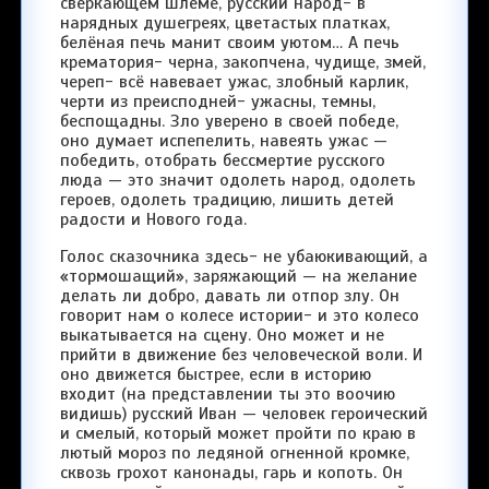
сверкающем шлеме, русский народ- в
нарядных душегреях, цветастых платках,
белёная печь манит своим уютом… А печь
крематория- черна, закопчена, чудище, змей,
череп- всё навевает ужас, злобный карлик,
черти из преисподней- ужасны, темны,
беспощадны. Зло уверено в своей победе,
оно думает испепелить, навеять ужас —
победить, отобрать бессмертие русского
люда — это значит одолеть народ, одолеть
героев, одолеть традицию, лишить детей
радости и Нового года.
Голос сказочника здесь- не убаюкивающий, а
«тормошащий», заряжающий — на желание
делать ли добро, давать ли отпор злу. Он
говорит нам о колесе истории- и это колесо
выкатывается на сцену. Оно может и не
прийти в движение без человеческой воли. И
оно движется быстрее, если в историю
входит (на представлении ты это воочию
видишь) русский Иван — человек героический
и смелый, который может пройти по краю в
лютый мороз по ледяной огненной кромке,
сквозь грохот канонады, гарь и копоть. Он