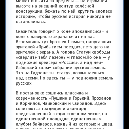
может и выйти за пределы — на огромной
высоте на внешний контур колёсной
конструкции, бежать по ней, крутить «колесо
истории», чтобы русская история никогда не
остановилась.
Сказитель говорит о Коне апокалипсиса- и
конь с лазерного экрана мчит на вас.
Вспомнишь тут братьев Люмьер, напугавших
зрителей «Прибытием поезда», летящего на
зрителей с экрана. А голова Статуи свободы
«сверлит» тебя лазерным глазом.Но она — у
подножия крейсера «Россия», а над ней-
Изборский холм- собрание русских земель.
Это на Гудзоне ты, статуя, возвышаешься
над всеми. Но здесь ты — у подножия земель
русских.
В постановке сошлись классика и
современность –Пушкин и Горький, Проханов
и Корнилов, Чайковский и Свиридов. Здесь
сочетаются традиция и авангард,
представленный в единственном числе, на
единственной площадке, единственным
клубом байкеров, каждый из которых и швец,